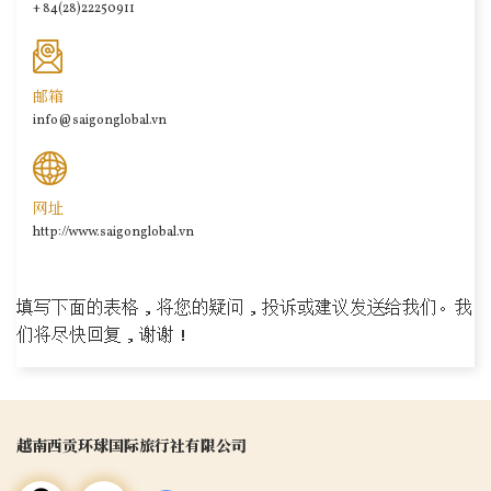
+ 84(28)22250911
search
邮箱
info@saigonglobal.vn
网址
http://www.saigonglobal.vn
填写下面的表格，将您的疑问，投诉或建议发送给我们。我
们将尽快回复，谢谢！
越南西贡环球国际旅行社有限公司